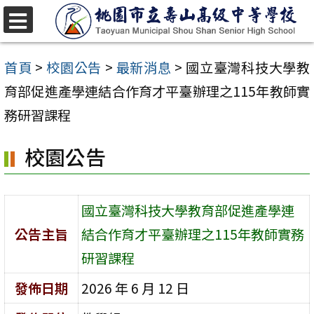
跳
至
選
單
主
首頁
>
校園公告
>
最新消息
>
國立臺灣科技大學教
要
育部促進產學連結合作育才平臺辦理之115年教師實
內
務研習課程
容
校園公告
區
國立臺灣科技大學教育部促進產學連
公告主旨
結合作育才平臺辦理之115年教師實務
研習課程
發佈日期
2026 年 6 月 12 日