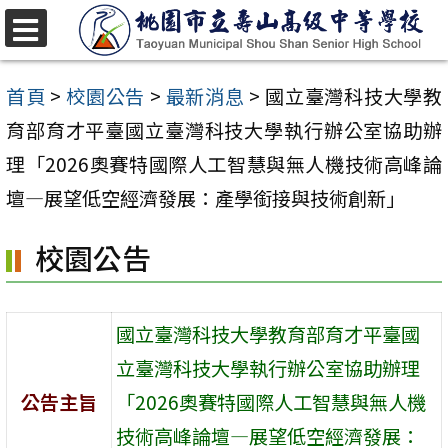
跳
至
選
單
主
首頁
>
校園公告
>
最新消息
>
國立臺灣科技大學教
要
育部育才平臺國立臺灣科技大學執行辦公室協助辦
內
理「2026奧賽特國際人工智慧與無人機技術高峰論
容
壇—展望低空經濟發展：產學銜接與技術創新」
區
校園公告
國立臺灣科技大學教育部育才平臺國
立臺灣科技大學執行辦公室協助辦理
公告主旨
「2026奧賽特國際人工智慧與無人機
技術高峰論壇—展望低空經濟發展：