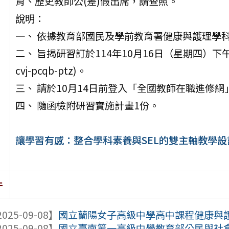
育、歷史教師公(差)假出席，請查照。
說明：
一、 依據教育部國民及學前教育署健康與護理學科
二、 旨揭研習訂於114年10月16日（星期四）下午1時1
cvj-pcqb-ptz)。
三、 請於10月14日前登入「全國教師在職進修網」
四、 隨函檢附研習實施計畫1份。
讓學習有感：整合學科素養與SEL的雙主軸教學設
件
025-09-08】
國立蘭陽女子高級中學高中課程健康與護理
025-09-08】
國立臺南第一高級中學教育部公民與社會學