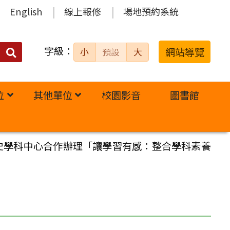
English
線上報修
場地預約系統
字級：
送出
網站導覽
小
預設
大
搜
尋：
位
其他單位
校園影音
圖書館
史學科中心合作辦理「讓學習有感：整合學科素養