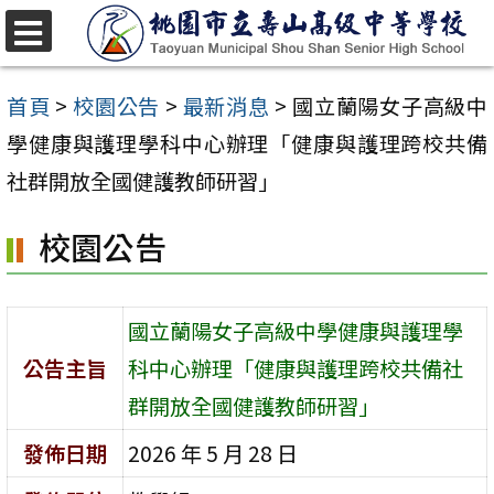
跳
至
選
單
主
首頁
>
校園公告
>
最新消息
>
國立蘭陽女子高級中
要
學健康與護理學科中心辦理「健康與護理跨校共備
內
社群開放全國健護教師研習」
容
校園公告
區
國立蘭陽女子高級中學健康與護理學
公告主旨
科中心辦理「健康與護理跨校共備社
群開放全國健護教師研習」
發佈日期
2026 年 5 月 28 日