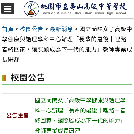
跳
至
選
單
主
首頁
>
校園公告
>
最新消息
>
國立蘭陽女子高級中
要
學健康與護理學科中心辦理「長輩的最後十哩路－
內
善終回家，讓照顧成為下一代的能力」教師專業成
容
長研習
區
校園公告
國立蘭陽女子高級中學健康與護理學
科中心辦理「長輩的最後十哩路－善
公告主旨
終回家，讓照顧成為下一代的能力」
教師專業成長研習