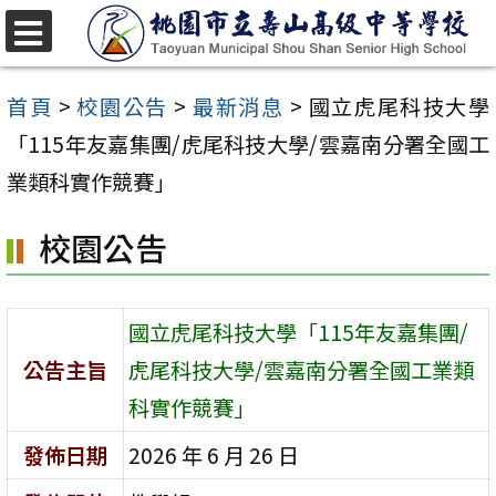
跳
至
選
單
主
首頁
>
校園公告
>
最新消息
>
國立虎尾科技大學
要
「115年友嘉集團/虎尾科技大學/雲嘉南分署全國工
內
業類科實作競賽」
容
校園公告
區
國立虎尾科技大學「115年友嘉集團/
公告主旨
虎尾科技大學/雲嘉南分署全國工業類
科實作競賽」
發佈日期
2026 年 6 月 26 日