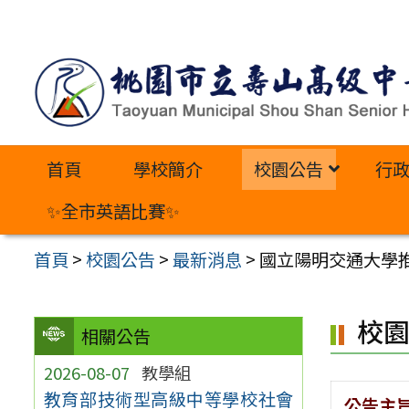
跳
至
主
要
內
首頁
學校簡介
校園公告
行
容
區
✨全市英語比賽✨
首頁
>
校園公告
>
最新消息
>
國立陽明交通大學推
校
相關公告
2026-08-07
教學組
教育部技術型高級中等學校社會
公告主