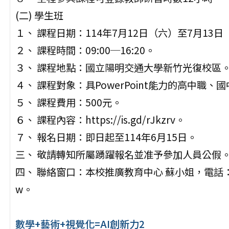
(二) 學生班
１、 課程日期：114年7月12日（六）至7月13
２、 課程時間：09:00─16:20。
３、 課程地點：國立陽明交通大學新竹光復校區
４、 課程對象：具PowerPoint能力的高中職、
５、 課程費用：500元。
６、 課程內容：https://is.gd/rJkzrv。
７、 報名日期：即日起至114年6月15日。
三、 敬請轉知所屬踴躍報名並准予參加人員公假
四、 聯絡窗口：本校推廣教育中心 蘇小姐，電話：03-571
w。
數學+藝術+視覺化=AI創新力2