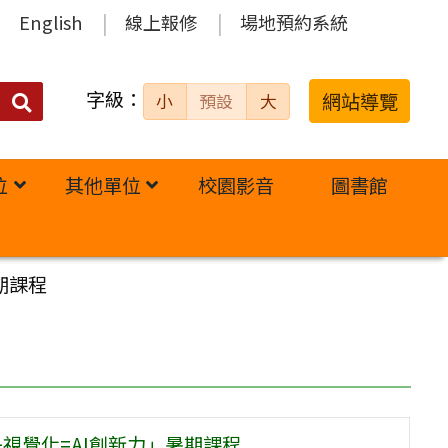
English
線上報修
場地預約系統
字級：
送出
網站導覽
小
預設
大
搜
尋：
位
其他單位
校園影音
圖書館
期課程
視覺化=AI創新力」暑期課程