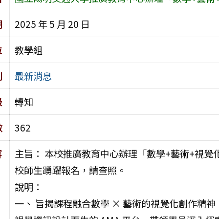
期
2025 年 5 月 20 日
位
教學組
別
最新消息
級
轉知
數
362
容
主旨： 本校推廣教育中心辦理「數學+藝術+視覺
校師生踴躍報名，請查照。
說明：
一、 旨揭課程融合數學 × 藝術的視覺化創作精神