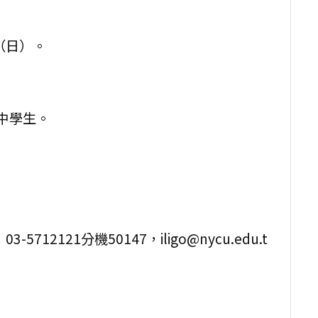
日（日）。
。
國中學生。
。
2121分機50147，iligo@nycu.edu.t