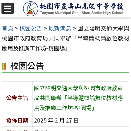
跳
至
選
單
主
首頁
>
校園公告
>
最新消息
>
國立陽明交通大學與
要
桃園市政府教育局共同舉辦「半導體概論數位教材
內
應用及推廣工作坊-桃園場」
容
校園公告
區
國立陽明交通大學與桃園市政府教育
公告主旨
局共同舉辦「半導體概論數位教材應
用及推廣工作坊-桃園場」
發佈日期
2025 年 2 月 27 日