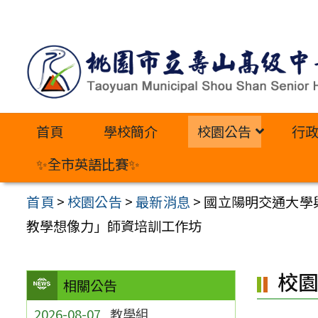
跳
至
主
要
內
首頁
學校簡介
校園公告
行
容
區
✨全市英語比賽✨
首頁
>
校園公告
>
最新消息
>
國立陽明交通大學
教學想像力」師資培訓工作坊
校
相關公告
2026-08-07
教學組