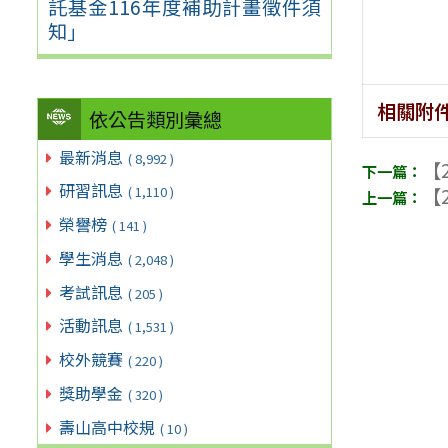
託基金116年度補助計畫徵件須
知」
相關附
依公告類別彙總
最新消息
( 8,992 )
【2
研習訊息
【2
( 1,110 )
榮譽榜
( 141 )
學生消息
( 2,048 )
考試訊息
( 205 )
活動訊息
( 1,531 )
校外競賽
( 220 )
獎助學金
( 320 )
壽山高中校規
( 10 )