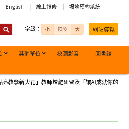
English
線上報修
場地預約系統
字級：
送出
網站導覽
小
預設
大
搜
尋：
位
其他單位
校園影音
圖書館
點亮教學新火花」教師增能研習及「讓AI成就你的