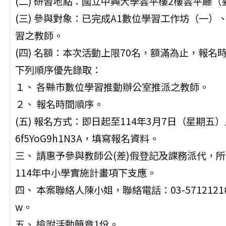
(二) 研習地點：國立中興大學雲平樓2樓雲平廳（
(三) 參與對象：已完成A1數位學習工作坊（一）
習之教師。
(四) 名額：本次活動上限70名，額滿為止，報
下列順序優先錄取：
１、 各縣市數位學習推動辦公室推派之教師。
２、 報名時間順序。
(五) 報名方式：即日起至114年3月7日（星期五）止，採線
6f5YoG9h1N3A，填寫報名資料。
三、 請惠予參與教師公(差)假登記及課務派代，
114年中小學實施計畫項下支應。
四、 本案聯絡人陳小姐，聯絡電話：03-5712121#52
w。
五、 檢附活動簡章1份。