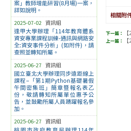
案」教師增能研習(8月場)一案，
詳如說明。
相關附
2025-07-02
資訊組
逢甲大學辦理「114年教育體系
【2
資安專業課程訓練-通訊與網路安
【2
全:資安事件分析」(如附件)，請
查照並轉知所屬。
2025-06-27
資訊組
國立臺北大學辦理同步遠距線上
課程–「第1期Python基礎暑假
午間密集班」簡章暨報名表乙
份，敬請轉知所屬單位惠予公
告，並鼓勵所屬人員踴躍報名參
加。
2025-06-27
資訊組
桃園市政府教育局辦理114年