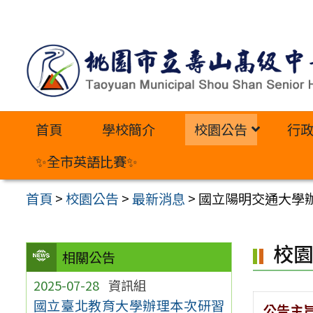
跳
至
主
要
內
首頁
學校簡介
校園公告
行
容
區
✨全市英語比賽✨
首頁
>
校園公告
>
最新消息
>
國立陽明交通大學
校
相關公告
2025-07-28
資訊組
國立臺北教育大學辦理本次研習
公告主