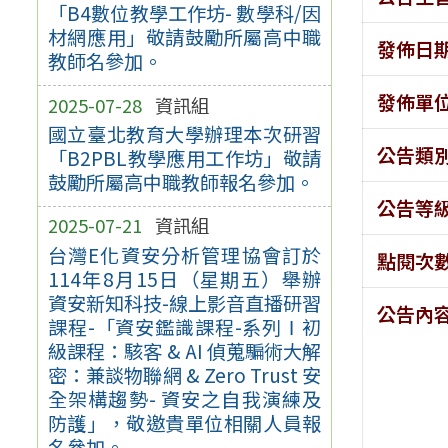
「B4數位教學工作坊- 數學科/因
材網應用」敬請鼓勵所屬高中職
發佈日
教師名參加。
發佈單
2025-07-28
資訊組
國立臺北教育大學辦理本次研習
公告類
「B2PBL教學應用工作坊」敬請
鼓勵所屬高中職教師報名參加。
公告等
2025-07-21
資訊組
台灣E化資安分析管理協會訂於
點閱次
114年8月15日（星期五）舉辦
資安新知科技-線上影音直播研習
公告內
課程-「資安鑑識課程-系列Ⅰ初
級課程：駭客 & AI 偵蒐騙術大解
密：兼談物聯網 & Zero Trust 安
全架構趨勢- 資安之自我演練及
防護」，敬邀貴單位相關人員報
名參加。