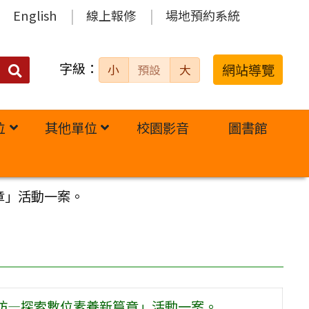
English
線上報修
場地預約系統
字級：
送出
網站導覽
小
預設
大
搜
尋：
位
其他單位
校園影音
圖書館
章」活動一案。
坊—探索數位素養新篇章」活動一案。