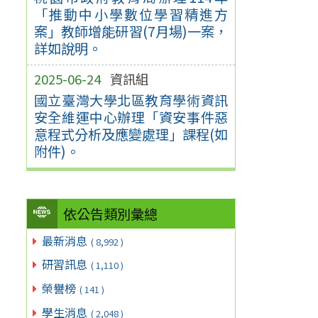
「推動中小學數位學習精進方
案」教師增能研習(7月場)一案，
詳如說明。
2025-06-24
資訊組
國立臺灣大學北區教育學術資訊
安全維運中心辦理「資安事件惡
意程式分析及應變處理」課程(如
附件)。
依公告類別彙總
最新消息
( 8,992 )
研習訊息
( 1,110 )
榮譽榜
( 141 )
學生消息
( 2,048 )