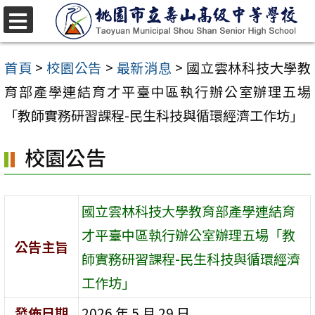
跳
至
選
單
主
首頁
>
校園公告
>
最新消息
>
國立雲林科技大學教
要
育部產學連結育才平臺中區執行辦公室辦理五場
內
「教師實務研習課程-民生科技與循環經濟工作坊」
容
校園公告
區
國立雲林科技大學教育部產學連結育
才平臺中區執行辦公室辦理五場「教
公告主旨
師實務研習課程-民生科技與循環經濟
工作坊」
發佈日期
2026 年 5 月 29 日