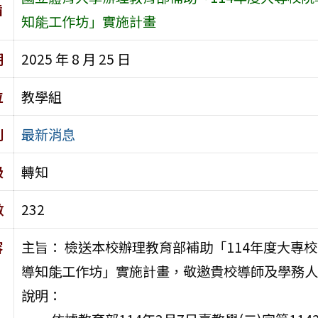
旨
知能工作坊」實施計畫
期
2025 年 8 月 25 日
位
教學組
別
最新消息
級
轉知
數
232
容
主旨： 檢送本校辦理教育部補助「114年度大專
導知能工作坊」實施計畫，敬邀貴校導師及學務人
說明：