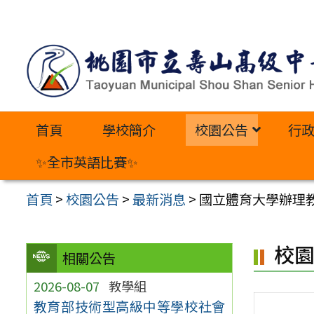
跳
至
主
要
內
首頁
學校簡介
校園公告
行
容
區
✨全市英語比賽✨
首頁
>
校園公告
>
最新消息
>
國立體育大學辦理
校
相關公告
2026-08-07
教學組
教育部技術型高級中等學校社會