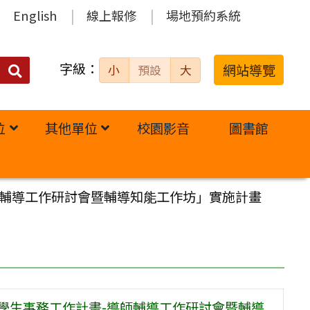
English
線上報修
場地預約系統
字級：
送出
網站導覽
小
預設
大
搜
尋：
位
其他單位
校園影音
圖書館
師輔導工作研討會暨輔導知能工作坊」實施計畫
學生事務工作計畫-導師輔導工作研討會暨輔導