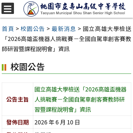
跳
至
選
單
主
首頁
>
校園公告
>
最新消息
>
國立高雄大學檢送
要
「2026高雄盃機器人挑戰賽－全國自駕車創客賽教
內
師研習暨課程說明會」資訊
容
校園公告
區
國立高雄大學檢送「2026高雄盃機器
公告主旨
人挑戰賽－全國自駕車創客賽教師研
習暨課程說明會」資訊
發佈日期
2026 年 6 月 10 日