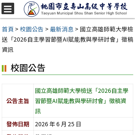
跳
至
選
單
主
首頁
>
校園公告
>
最新消息
>
國立高雄師範大學檢
要
送「2026自主學習節暨AI賦能教與學研討會」徵稿
內
資訊
容
校園公告
區
國立高雄師範大學檢送「2026自主學
公告主旨
習節暨AI賦能教與學研討會」徵稿資
訊
發佈日期
2026 年 6 月 25 日