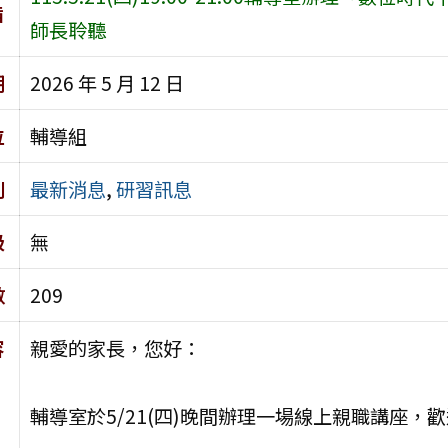
旨
師長聆聽
期
2026 年 5 月 12 日
位
輔導組
別
最新消息
,
研習訊息
級
無
數
209
容
親愛的家長，您好：
輔導室於5/21(四)晚間辦理一場線上親職講座