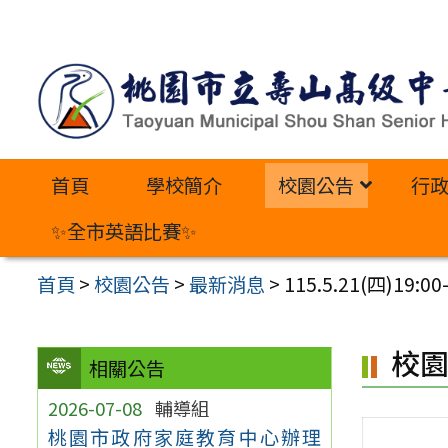
跳
至
主
要
內
首頁
學校簡介
校園公告
行
容
區
✨全市英語比賽✨
首頁
>
校園公告
>
最新消息
>
115.5.21(四
校
相關公告
2026-07-08
輔導組
桃園市政府家庭教育中心辦理