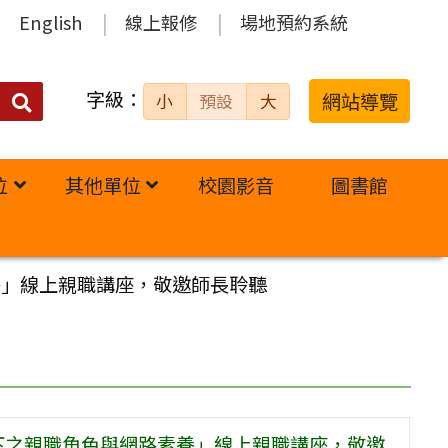
English
線上報修
場地預約系統
字級：
送出
網站導覽
小
預設
大
搜
尋：
位
其他單位
校園影音
圖書館
網路素養」線上親職講座，敬邀師長聆聽
「數位時代下之親職角色與網路素養」線上親職講座，敬邀