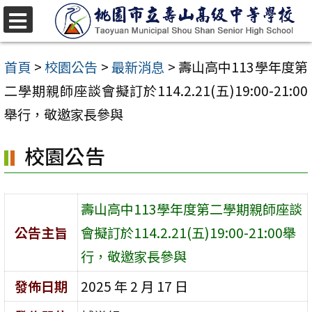
跳
至
選
單
主
首頁
>
校園公告
>
最新消息
>
壽山高中113學年度第
要
二學期親師座談會擬訂於114.2.21(五)19:00-21:00
內
舉行，敬邀家長參與
容
校園公告
區
壽山高中113學年度第二學期親師座談
公告主旨
會擬訂於114.2.21(五)19:00-21:00舉
行，敬邀家長參與
發佈日期
2025 年 2 月 17 日