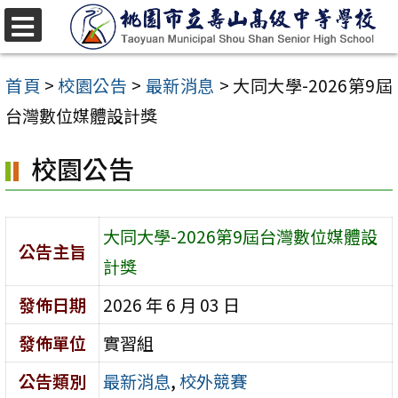
跳
至
選
單
主
首頁
>
校園公告
>
最新消息
>
大同大學-2026第9屆
要
台灣數位媒體設計獎
內
校園公告
容
區
大同大學-2026第9屆台灣數位媒體設
公告主旨
計獎
發佈日期
2026 年 6 月 03 日
發佈單位
實習組
公告類別
最新消息
,
校外競賽