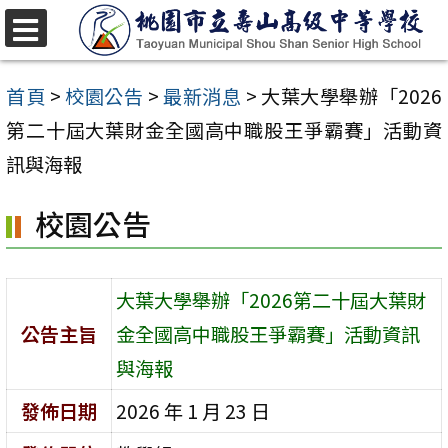
跳
至
選
單
主
首頁
>
校園公告
>
最新消息
>
大葉大學舉辦「2026
要
第二十屆大葉財金全國高中職股王爭霸賽」活動資
內
訊與海報
容
校園公告
區
大葉大學舉辦「2026第二十屆大葉財
公告主旨
金全國高中職股王爭霸賽」活動資訊
與海報
發佈日期
2026 年 1 月 23 日