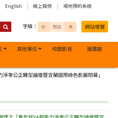
English
線上報修
場地預約系統
字級：
送出
網站導覽
小
預設
大
搜
尋：
位
其他單位
校園影音
圖書館
超能力淨零公正轉型論壇暨宜蘭國際綠色影展閉幕」
時辦理之「青年就YA超能力淨零公正轉型論壇暨宜