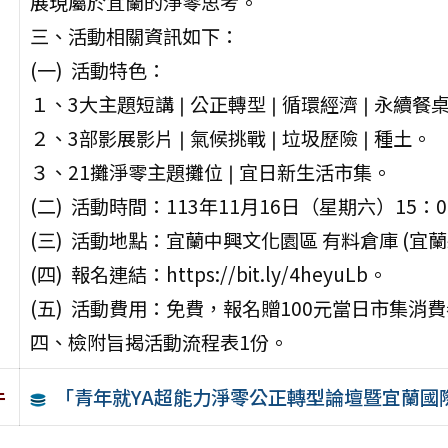
展現屬於宜蘭的淨零思考。
三、活動相關資訊如下：
(一) 活動特色：
１、3大主題短講❘公正轉型❘循環經濟❘永續餐
２、3部影展影片❘氣候挑戰❘垃圾歷險❘種土。
３、21攤淨零主題攤位❘宜日新生活市集。
(二) 活動時間：113年11月16日（星期六）15：0
(三) 活動地點：宜蘭中興文化園區 有料倉庫 (宜
(四) 報名連結：https://bit.ly/4heyuLb。
(五) 活動費用：免費，報名贈100元當日市集消
四、檢附旨揭活動流程表1份。
「青年就YA超能力淨零公正轉型論壇暨宜蘭國
件