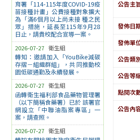
公告主
育署「114-115年度COVID-19疫
苗接種計畫」公費接種對象擴大
為「滿6個月以上尚未接 種之民
發佈日
眾」措施，延長至115年9月28
日止，請貴校配合宣導一案。
發佈單
2026-07-27
衛生組
轉知：邀請加入「YouBike減碳
公告類
存摺－組織群組」，共 同推動校
園低碳通勤及永續發展。
公告等
2026-07-27
衛生組
點閱次
函轉衛生福利部食品藥物管理署
（以下簡稱食藥署）已於 該署官
公告內
網設立「中聯油脂案專區」一
案，請查照。
2026-07-27
衛生組
轉知有關桃園市政府衛生局辦理