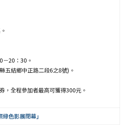
桌。
0－20：30。
蘭縣五結鄉中正路二段6之8號)。
費券，全程參加者最高可獲得300元。
際綠色影展閉幕」