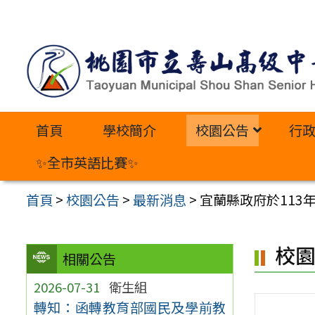
跳
至
主
要
內
首頁
學校簡介
校園公告
行
容
區
✨全市英語比賽✨
首頁
>
校園公告
>
最新消息
>
宜蘭縣政府於113
校
相關公告
2026-07-31
衛生組
轉知：函轉教育部國民及學前教