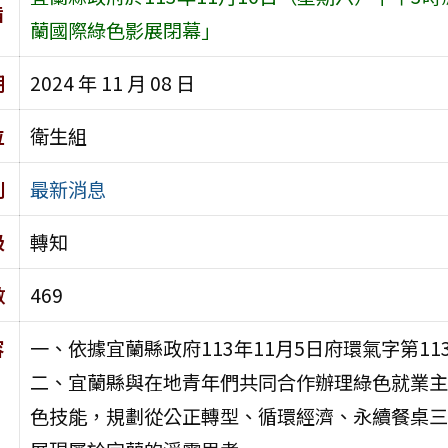
旨
蘭國際綠色影展閉幕」
期
2024 年 11 月 08 日
位
衛生組
別
最新消息
級
轉知
數
469
容
一、依據宜蘭縣政府113年11月5日府環氣字第113
二、宜蘭縣與在地青年們共同合作辦理綠色就業主
色技能，規劃從公正轉型、循環經濟、永續餐桌三