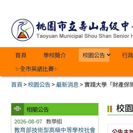
跳
至
主
要
內
首頁
學校簡介
校園公告
行
容
區
✨全市英語比賽✨
首頁
>
校園公告
>
最新消息
>
實踐大學「財產保險業
校
相關公告
2026-08-07
教學組
教育部技術型高級中等學校社會
公告主