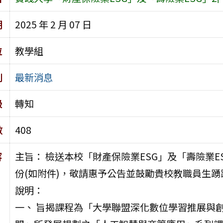
期
2025 年 2 月 07 日
位
教學組
別
最新消息
級
轉知
數
408
容
主旨： 檢送本校「財產保險業ESG」及「壽險業ES
份(如附件)，敬請惠予公告並鼓勵貴校教職員生
說明：
一、 旨揭課程為「大學聯盟深化數位學習推展與