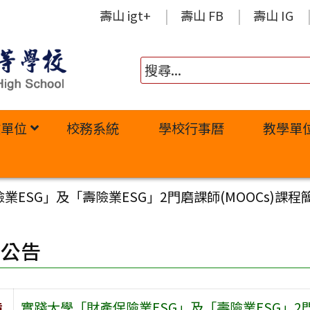
壽山 igt+
壽山 FB
壽山 IG
政單位
校務系統
學校行事曆
教學單
ESG」及「壽險業ESG」2門磨課師(MOOCs)課程
園公告
旨
實踐大學「財產保險業ESG」及「壽險業ESG」2門