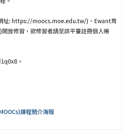
程。
ps://moocs.moe.edu.tw/)、Ewant育
.org/)開放修習，欲修習者請至該平臺註冊個人帳
d1q0x8。
MOOCs)課程簡介海報