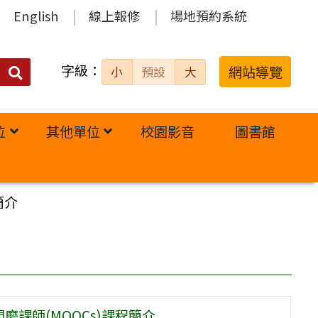
English
線上報修
場地預約系統
字級：
送出
網站導覽
小
預設
大
搜
尋：
位
其他單位
校園影音
圖書館
簡介
磨課師(MOOCs)課程簡介