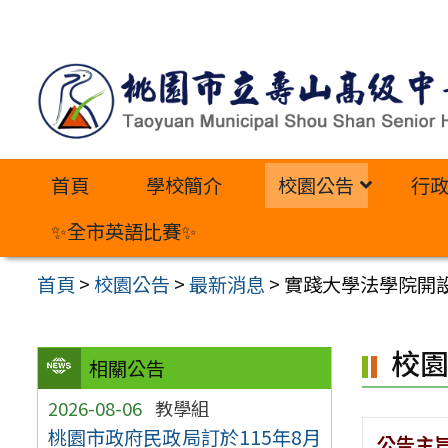
跳
至
主
要
內
首頁
學校簡介
校園公告
行
容
區
✨全市英語比賽✨
首頁
>
校園公告
>
最新消息
>
實踐大學法學院開
校
相關公告
2026-08-06
教學組
桃園市政府民政局訂於115年8月
公告主