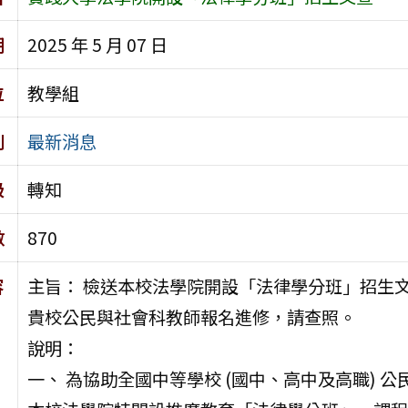
期
2025 年 5 月 07 日
位
教學組
別
最新消息
級
轉知
數
870
容
主旨： 檢送本校法學院開設「法律學分班」招生
貴校公民與社會科教師報名進修，請查照。
說明：
一、 為協助全國中等學校 (國中、高中及高職)