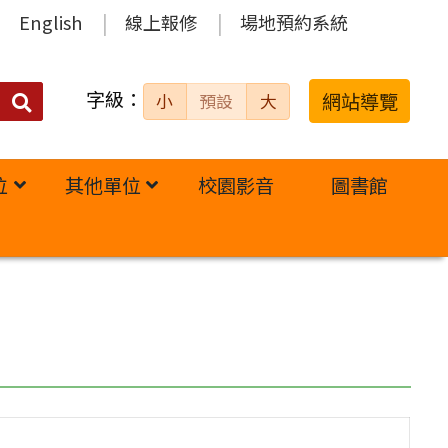
English
線上報修
場地預約系統
字級：
送出
網站導覽
小
預設
大
搜
尋：
位
其他單位
校園影音
圖書館