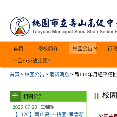
跳
至
主
要
內
首頁
學校簡介
校園公告
行
容
區
✨全市英語比賽✨
首頁
>
校園公告
>
最新消息
>
局114年月經平權
校
相關公告
2026-07-23
生輔組
【102C】壽山高中-桃園-景雲新
公告主