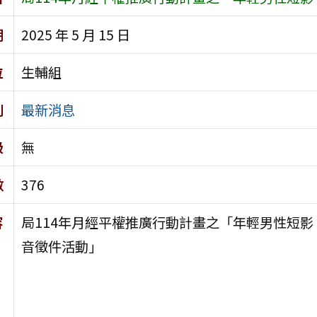
期
2025 年 5 月 15 日
位
生輔組
別
最新消息
級
無
數
376
容
局114年月經平權推廣行動計畫之「年輕男性短影
音徵件活動」