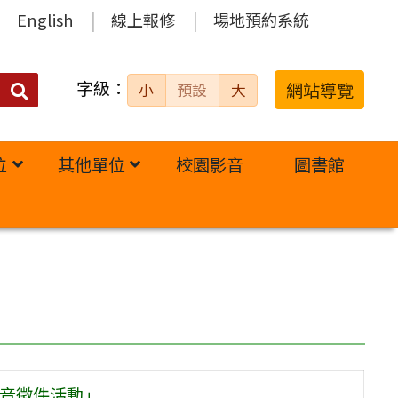
English
線上報修
場地預約系統
字級：
送出
網站導覽
小
預設
大
搜
尋：
位
其他單位
校園影音
圖書館
 音徵件活動」