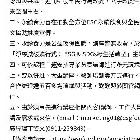
認知與共識，進而引發全民行為改變，著手改變生
來至關重要。
二、永續食力旨在推動全方位ESG永續飲食與全
文協助推廣宣傳。
三、永續食力是公益環保團體，講座皆無收費，於
「淨零減碳進行式： ESG & SDGs綠生活轉型」
四、可依課程主題安排專業背景講師進行多元環境
上，或以併班、大型講座、教師培訓等方式進行。
合作辦理達五百多場演講與活動，歡歡迎參閱官網（http
件。
五、由於須事先進行講座相關內容(講師、工作人
請及需求或來信，(Email：marketing01@es
廣經理丁姿文(0911-239849)。
「講座申請表」https://esgfood.org/appointme