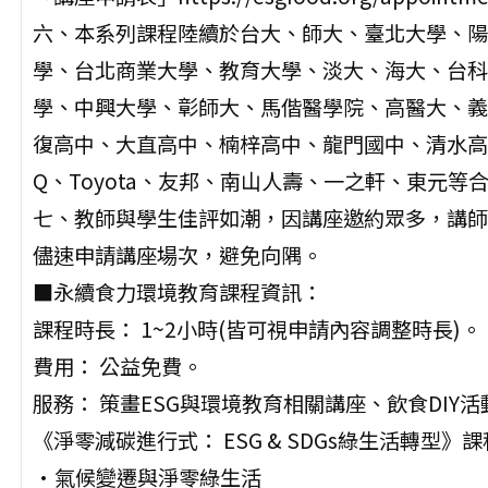
六、本系列課程陸續於台大、師大、臺北大學、陽
學、台北商業大學、教育大學、淡大、海大、台科
學、中興大學、彰師大、馬偕醫學院、高醫大、義
復高中、大直高中、楠梓高中、龍門國中、清水高
Q、Toyota、友邦、南山人壽、一之軒、東元等合
七、教師與學生佳評如潮，因講座邀約眾多，講師
儘速申請講座場次，避免向隅。
■永續食力環境教育課程資訊：
課程時長： 1~2小時(皆可視申請內容調整時長)。
費用： 公益免費。
服務： 策畫ESG與環境教育相關講座、飲食DIY
《淨零減碳進行式： ESG & SDGs綠生活轉型》
•氣候變遷與淨零綠生活