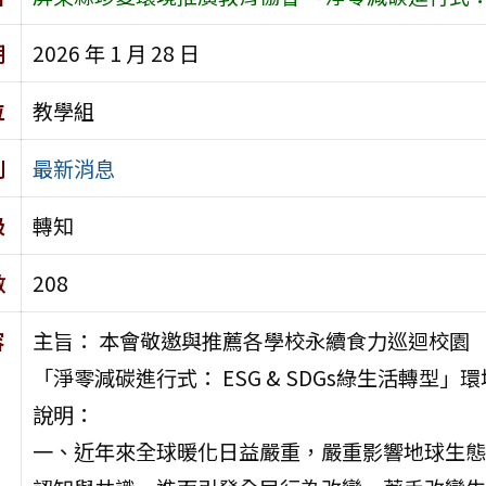
期
2026 年 1 月 28 日
位
教學組
別
最新消息
級
轉知
數
208
容
主旨： 本會敬邀與推薦各學校永續食力巡迴校園
「淨零減碳進行式： ESG & SDGs綠生活轉
說明：
一、近年來全球暖化日益嚴重，嚴重影響地球生態