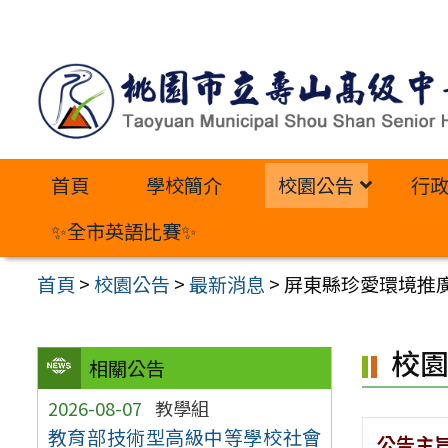
跳
至
主
要
內
首頁
學校簡介
校園公告
行
容
區
✨全市英語比賽✨
首頁
>
校園公告
>
最新消息
>
屏東縣珍愛環境推廣
校
相關公告
2026-08-07
教學組
教育部技術型高級中等學校社會
公告主