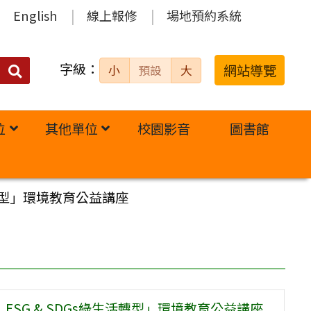
English
線上報修
場地預約系統
字級：
送出
網站導覽
小
預設
大
搜
尋：
位
其他單位
校園影音
圖書館
活轉型」環境教育公益講座
SG & SDGs綠生活轉型」環境教育公益講座