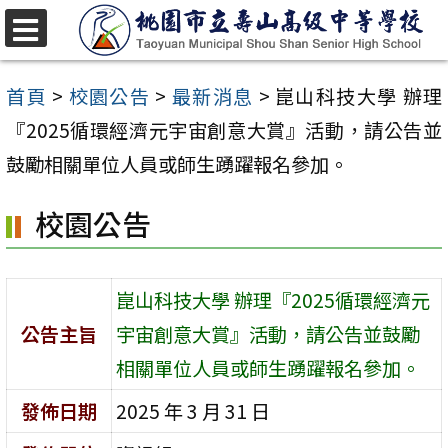
跳
至
選
單
主
首頁
>
校園公告
>
最新消息
>
崑山科技大學 辦理
要
『2025循環經濟元宇宙創意大賞』活動，請公告並
內
鼓勵相關單位人員或師生踴躍報名參加。
容
校園公告
區
崑山科技大學 辦理『2025循環經濟元
公告主旨
宇宙創意大賞』活動，請公告並鼓勵
相關單位人員或師生踴躍報名參加。
發佈日期
2025 年 3 月 31 日