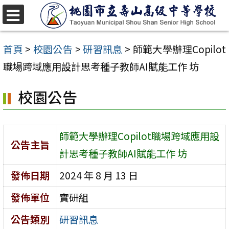
跳
至
選
單
主
首頁
>
校園公告
>
研習訊息
>
師範大學辦理Copilot
要
職場跨域應用設計思考種子教師AI賦能工作 坊
內
校園公告
容
區
師範大學辦理Copilot職場跨域應用設
公告主旨
計思考種子教師AI賦能工作 坊
發佈日期
2024 年 8 月 13 日
發佈單位
實研組
公告類別
研習訊息