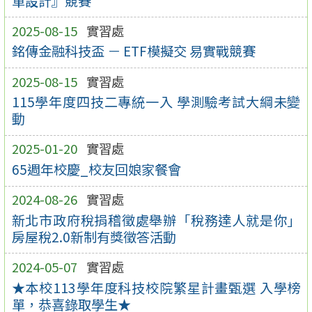
單設計』競賽
2025-08-15
實習處
銘傳金融科技盃 － ETF模擬交 易實戰競賽
2025-08-15
實習處
115學年度四技二專統一入 學測驗考試大綱未變
動
2025-01-20
實習處
65週年校慶_校友回娘家餐會
2024-08-26
實習處
新北市政府稅捐稽徵處舉辦「稅務達人就是你」
房屋稅2.0新制有獎徵答活動
2024-05-07
實習處
★本校113學年度科技校院繁星計畫甄選 入學榜
單，恭喜錄取學生★