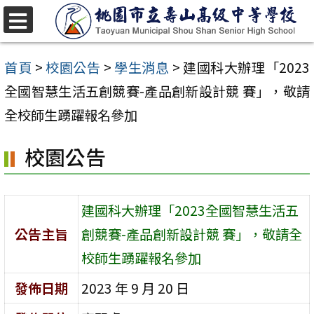
跳
至
選
單
主
首頁
>
校園公告
>
學生消息
>
建國科大辦理「2023
要
全國智慧生活五創競賽-產品創新設計競 賽」，敬請
內
全校師生踴躍報名參加
容
校園公告
區
建國科大辦理「2023全國智慧生活五
公告主旨
創競賽-產品創新設計競 賽」，敬請全
校師生踴躍報名參加
發佈日期
2023 年 9 月 20 日