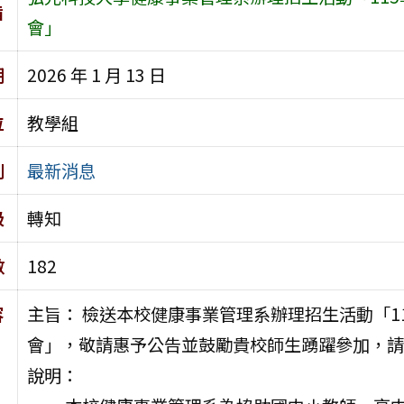
旨
會」
期
2026 年 1 月 13 日
位
教學組
別
最新消息
級
轉知
數
182
容
主旨： 檢送本校健康事業管理系辦理招生活動「1
會」，敬請惠予公告並鼓勵貴校師生踴躍參加，請
說明：