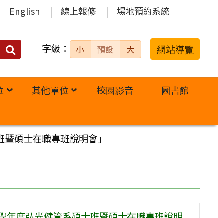
English
線上報修
場地預約系統
字級：
送出
網站導覽
小
預設
大
搜
尋：
位
其他單位
校園影音
圖書館
班暨碩士在職專班說明會」
5學年度弘光健管系碩士班暨碩士在職專班說明