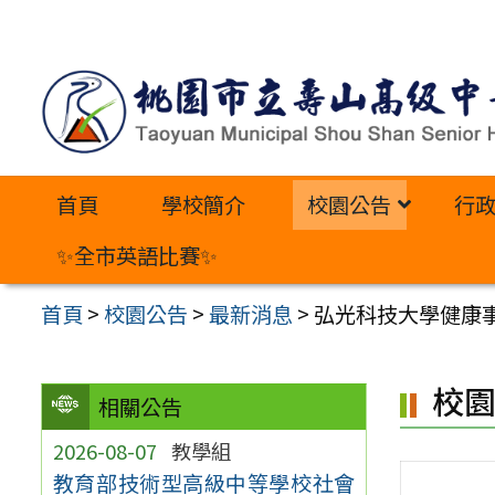
跳
至
主
要
內
首頁
學校簡介
校園公告
行
容
區
✨全市英語比賽✨
首頁
>
校園公告
>
最新消息
>
弘光科技大學健康
校
相關公告
2026-08-07
教學組
教育部技術型高級中等學校社會