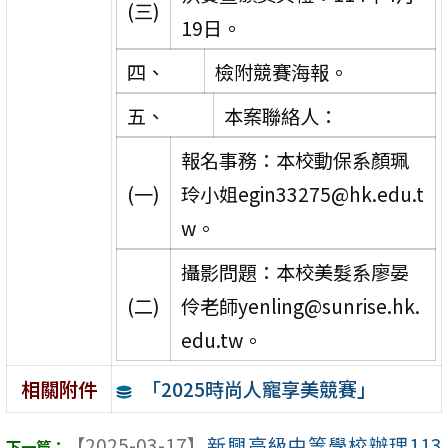
(三)
19日。
四、
檢附競賽海報。
五、
本案聯絡人：
報名事務：本校動保系顏珮
(一)
玲小姐egin33275@hk.edu.t
w。
攝影問題：本校美髮系廖晏
(二)
伶老師yenling@sunrise.hk.
edu.tw。
「2025時尚人寵享美競賽」
相關附件
【2025-03-17】
新興高級中等學校辦理113