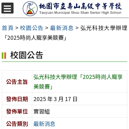
跳
至
選
單
主
首頁
>
校園公告
>
最新消息
>
弘光科技大學辦理
要
「2025時尚人寵享美競賽」
內
校園公告
容
區
弘光科技大學辦理「2025時尚人寵享
公告主旨
美競賽」
發佈日期
2025 年 3 月 17 日
發佈單位
實習組
公告類別
最新消息