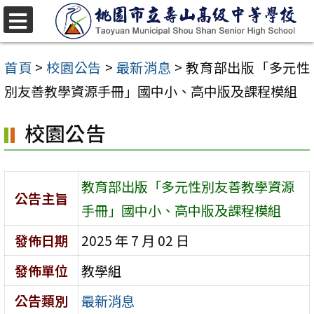
跳
至
選
單
主
首頁
>
校園公告
>
最新消息
>
教育部出版「多元性
要
別友善教學資源手冊」國中小、高中版及課程模組
內
校園公告
容
區
教育部出版「多元性別友善教學資源
公告主旨
手冊」國中小、高中版及課程模組
發佈日期
2025 年 7 月 02 日
發佈單位
教學組
公告類別
最新消息