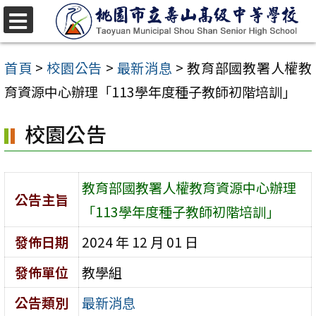
跳
至
選
單
主
首頁
>
校園公告
>
最新消息
>
教育部國教署人權教
要
育資源中心辦理「113學年度種子教師初階培訓」
內
校園公告
容
區
教育部國教署人權教育資源中心辦理
公告主旨
「113學年度種子教師初階培訓」
發佈日期
2024 年 12 月 01 日
發佈單位
教學組
公告類別
最新消息