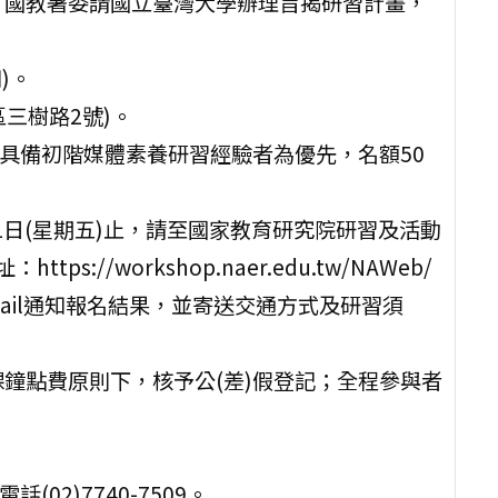
，國教署委請國立臺灣大學辦理旨揭研習計畫，
)。
區三樹路2號)。
且具備初階媒體素養研習經驗者為優先，名額50
月11日(星期五)止，請至國家教育研究院研習及活動
//workshop.naer.edu.tw/NAWeb/
另以E-mail通知報名結果，並寄送交通方式及研習須
鐘點費原則下，核予公(差)假登記；全程參與者
02)7740-7509。