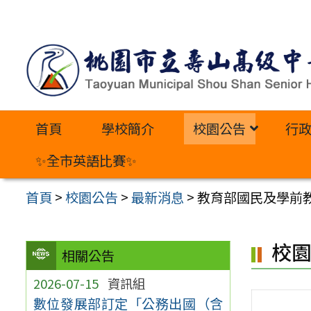
跳
至
主
要
內
首頁
學校簡介
校園公告
行
容
區
✨全市英語比賽✨
首頁
>
校園公告
>
最新消息
>
教育部國民及學前
校
相關公告
2026-07-15
資訊組
數位發展部訂定「公務出國（含