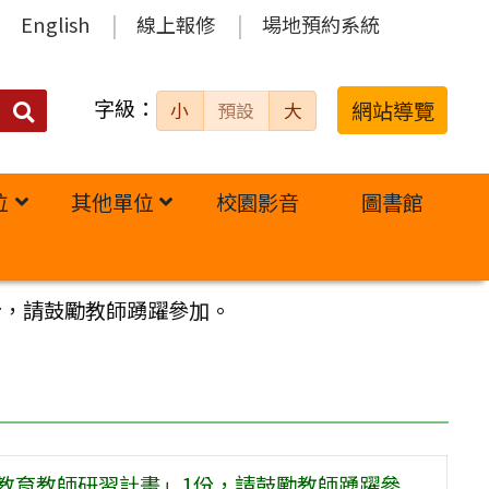
English
線上報修
場地預約系統
字級：
送出
網站導覽
小
預設
大
搜
尋：
位
其他單位
校園影音
圖書館
份，請鼓勵教師踴躍參加。
養教育教師研習計畫」1份，請鼓勵教師踴躍參