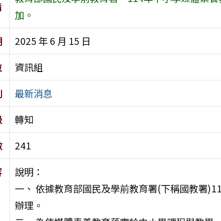
旨
加。
期
2025 年 6 月 15 日
位
資訊組
別
最新消息
級
轉知
數
241
容
說明：
一、 依據教育部國民及學前教育署(下稱國教署)114
辦理。