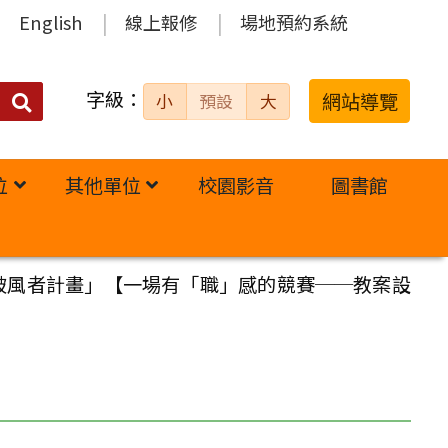
English
線上報修
場地預約系統
字級：
送出
網站導覽
小
預設
大
搜
尋：
位
其他單位
校園影音
圖書館
破風者計畫」【一場有「職」感的競賽──教案設