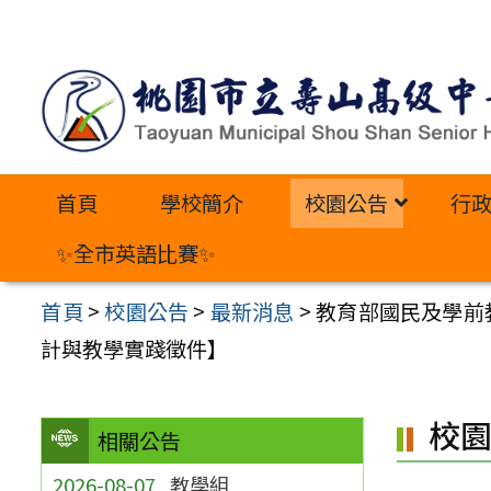
跳
至
主
要
內
首頁
學校簡介
校園公告
行
容
區
✨全市英語比賽✨
首頁
>
校園公告
>
最新消息
>
教育部國民及學前
計與教學實踐徵件】
校
相關公告
2026-08-07
教學組