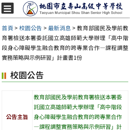
跳
至
選
單
主
首頁
>
校園公告
>
最新消息
>
教育部國民及學前教
要
育署檢送本署委託國立高雄師範大學辦理「高中階
內
段身心障礙學生融合教育的跨專業合作—課程調整
容
實務策略與示例研習」計畫書1份
區
校園公告
教育部國民及學前教育署檢送本署委
託國立高雄師範大學辦理「高中階段
公告主旨
身心障礙學生融合教育的跨專業合作
—課程調整實務策略與示例研習」計