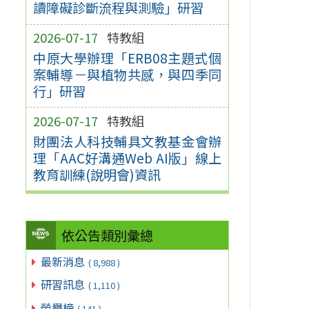
讀障礙診斷流程與測驗」研習
2026-07-17
特教組
中原大學辦理「ERB08主題式個
案輔導－與植物共感，與四季同
行」研習
2026-07-17
特教組
財團法人科技輔具文教基金會辦
理「AAC好溝通Web AI版」線上
教育訓練(說明會)資訊
依公告類別彙總
最新消息
( 8,988 )
研習訊息
( 1,110 )
榮譽榜
( 141 )