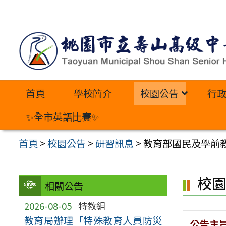
跳
至
主
要
內
首頁
學校簡介
校園公告
行
容
區
✨全市英語比賽✨
首頁
>
校園公告
>
研習訊息
>
教育部國民及學前
校
相關公告
2026-08-05
特教組
教育局辦理「特殊教育人員防災
公告主