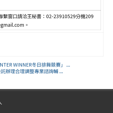
口請洽王秘書：02-23910529分機209
gmail.com。
ER WINNER冬日排舞競賽」 ...
託辦理合理調整專業諮詢輔 ...
入