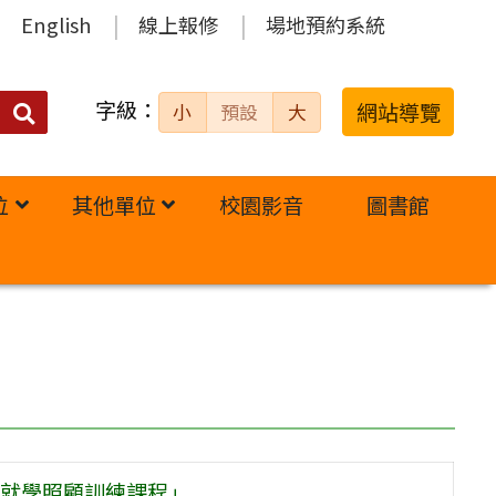
English
線上報修
場地預約系統
字級：
送出
網站導覽
小
預設
大
搜
尋：
位
其他單位
校園影音
圖書館
就學照顧訓練課程」