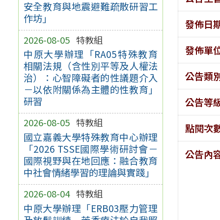
安全教育與地震避難疏散研習工
作坊」
發佈日
2026-08-05
特教組
發佈單
中原大學辦理「RA05特殊教育
相關法規（含性別平等及人權法
公告類
治）：心智障礙者的性議題介入
－以依附關係為主體的性教育」
研習
公告等
2026-08-05
特教組
點閱次
國立嘉義大學特殊教育中心辦理
「2026 TSSE國際學術研討會－
公告內
國際視野與在地回應：融合教育
中社會情緒學習的理論與實踐」
2026-08-04
特教組
中原大學辦理「ERB03壓力管理
及放鬆訓練－芳香療法於自我照