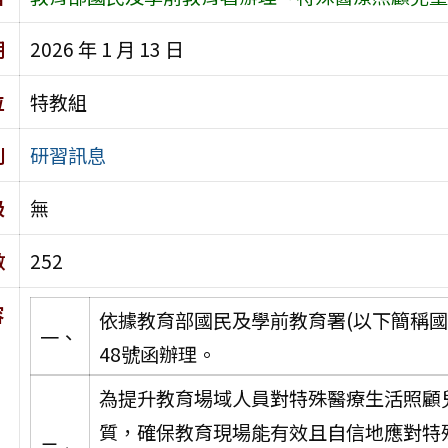
期
2026 年 1 月 13 日
位
特教組
別
研習訊息
級
無
數
252
容
依據教育部國民及學前教育署(以下簡稱國教署
一、
48號函辦理。
為提升教育場域人員對特殊醫療生活照顧
質，確保教育現場能有效且自信地應對特