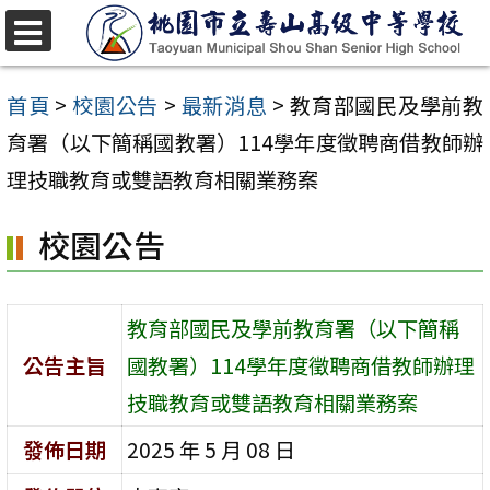
跳
至
選
單
主
首頁
>
校園公告
>
最新消息
>
教育部國民及學前教
要
育署（以下簡稱國教署）114學年度徵聘商借教師辦
內
理技職教育或雙語教育相關業務案
容
校園公告
區
教育部國民及學前教育署（以下簡稱
公告主旨
國教署）114學年度徵聘商借教師辦理
技職教育或雙語教育相關業務案
發佈日期
2025 年 5 月 08 日