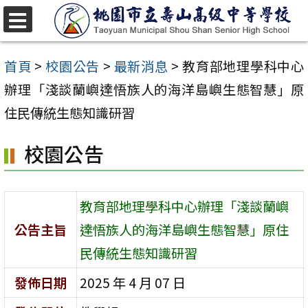
跳
至
選
單
主
首頁
>
校園公告
>
最新消息
>
教育部地理學科中心
要
辦理「淺談蘭嶼達悟族人的海洋島嶼生態智慧」原
內
住民傳統生態知識研習
容
校園公告
區
教育部地理學科中心辦理「淺談蘭嶼
公告主旨
達悟族人的海洋島嶼生態智慧」原住
民傳統生態知識研習
發佈日期
2025 年 4 月 07 日