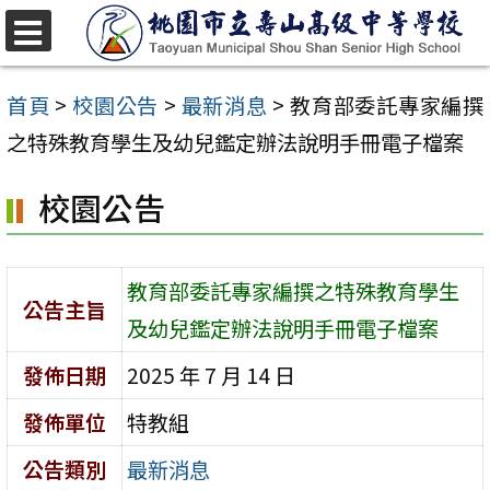
跳
至
選
單
主
首頁
>
校園公告
>
最新消息
>
教育部委託專家編撰
要
之特殊教育學生及幼兒鑑定辦法說明手冊電子檔案
內
校園公告
容
區
教育部委託專家編撰之特殊教育學生
公告主旨
及幼兒鑑定辦法說明手冊電子檔案
發佈日期
2025 年 7 月 14 日
發佈單位
特教組
公告類別
最新消息