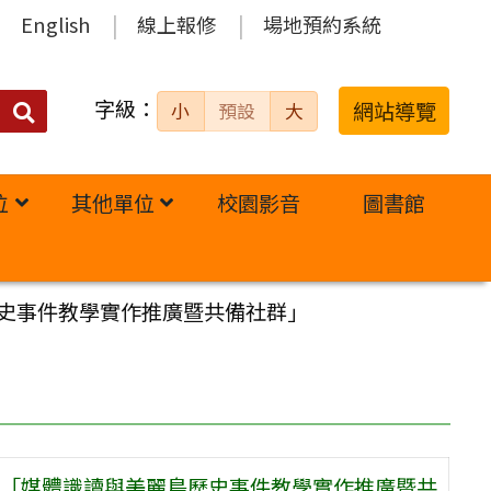
English
線上報修
場地預約系統
字級：
送出
網站導覽
小
預設
大
搜
尋：
位
其他單位
校園影音
圖書館
史事件教學實作推廣暨共備社群」
「媒體識讀與美麗島歷史事件教學實作推廣暨共