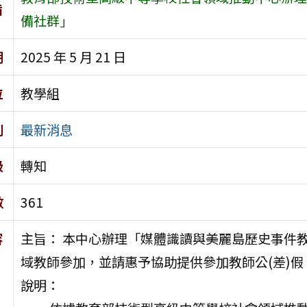
旨
備社群」
期
2025 年 5 月 21 日
位
教學組
別
最新消息
級
轉知
數
361
容
主旨： 本中心辦理「媒體識讀與美麗島歷史事件
域教師參加，並請惠予協助提供參加教師公(差)假
說明：