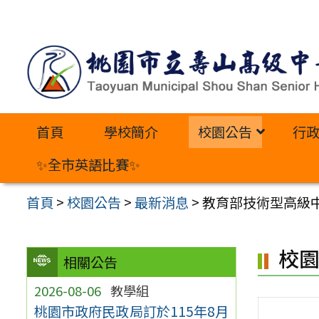
跳
至
主
要
內
首頁
學校簡介
校園公告
行
容
區
✨全市英語比賽✨
首頁
>
校園公告
>
最新消息
>
教育部技術型高級
校
相關公告
2026-08-06
教學組
桃園市政府民政局訂於115年8月