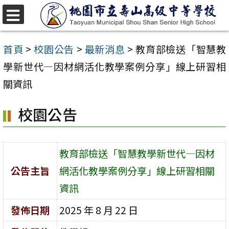
跳
至
選
單
主
首頁
>
校園公告
>
最新消息
>
教育部檢送「智慧教
要
學新世代—因材網活化教學案例分享」線上研習相
內
關資訊
容
校園公告
區
教育部檢送「智慧教學新世代—因材
公告主旨
網活化教學案例分享」線上研習相關
資訊
發佈日期
2025 年 8 月 22 日