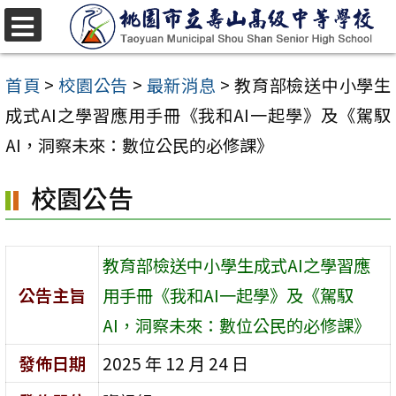
跳
至
選
單
主
首頁
>
校園公告
>
最新消息
>
教育部檢送中小學生
要
成式AI之學習應用手冊《我和AI一起學》及《駕馭
內
AI，洞察未來：數位公民的必修課》
容
校園公告
區
教育部檢送中小學生成式AI之學習應
公告主旨
用手冊《我和AI一起學》及《駕馭
AI，洞察未來：數位公民的必修課》
發佈日期
2025 年 12 月 24 日