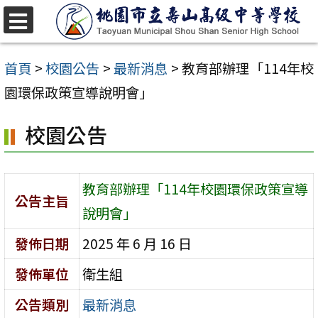
跳
至
選
單
主
首頁
>
校園公告
>
最新消息
>
教育部辦理「114年校
要
園環保政策宣導說明會」
內
校園公告
容
區
教育部辦理「114年校園環保政策宣導
公告主旨
說明會」
發佈日期
2025 年 6 月 16 日
發佈單位
衛生組
公告類別
最新消息