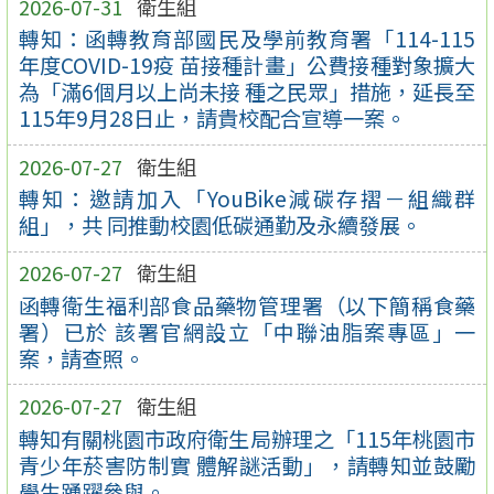
2026-07-31
衛生組
轉知：函轉教育部國民及學前教育署「114-115
年度COVID-19疫 苗接種計畫」公費接種對象擴大
為「滿6個月以上尚未接 種之民眾」措施，延長至
115年9月28日止，請貴校配合宣導一案。
2026-07-27
衛生組
轉知：邀請加入「YouBike減碳存摺－組織群
組」，共 同推動校園低碳通勤及永續發展。
2026-07-27
衛生組
函轉衛生福利部食品藥物管理署（以下簡稱食藥
署）已於 該署官網設立「中聯油脂案專區」一
案，請查照。
2026-07-27
衛生組
轉知有關桃園市政府衛生局辦理之「115年桃園市
青少年菸害防制實 體解謎活動」，請轉知並鼓勵
學生踴躍參與。