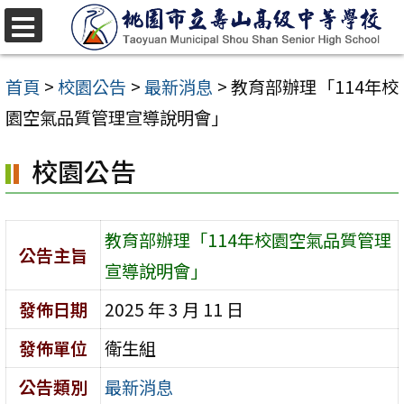
跳
至
選
單
主
首頁
>
校園公告
>
最新消息
>
教育部辦理「114年校
要
園空氣品質管理宣導說明會」
內
校園公告
容
區
教育部辦理「114年校園空氣品質管理
公告主旨
宣導說明會」
發佈日期
2025 年 3 月 11 日
發佈單位
衛生組
公告類別
最新消息