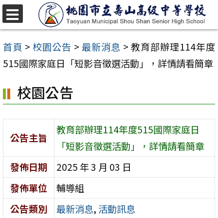
跳
至
選
單
主
首頁
>
校園公告
>
最新消息
>
教育部辦理114年度
要
515國際家庭日「短影音徵選活動」，詳情請看簡章
內
校園公告
容
區
教育部辦理114年度515國際家庭日
公告主旨
「短影音徵選活動」，詳情請看簡章
發佈日期
2025 年 3 月 03 日
發佈單位
輔導組
公告類別
最新消息
,
活動訊息