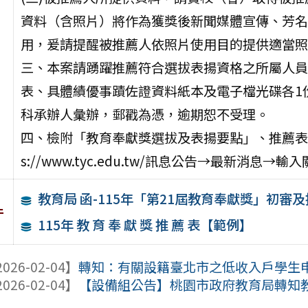
資料（含照片）將作為獲獎後新聞媒體宣傳、芳名
用，爰請提醒被推薦人依照片使用目的提供適當照
三、本案請踴躍推薦符合選拔表揚資格之所屬人員，
表、具體績優事蹟佐證資料紙本及電子檔光碟各1
科承辦人彙辦，郵戳為憑，逾期恕不受理。
四、檢附「教育奉獻獎選拔及表揚要點」、推薦表電
s://www.tyc.edu.tw/訊息公告→最新消息
教育局 函-115年「第21屆教育奉獻獎」初審
件
115年 教 育 奉 獻 獎 推 薦 表【範例】
026-02-04】
轉知：有關設籍臺北市之低收入戶學生申請1
026-02-04】
【設備組公告】桃園市政府教育局轉知教育