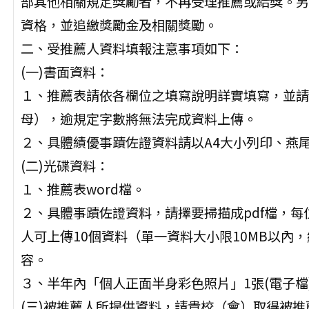
部其他相關規定獎勵者，不再受理推薦或給獎。另
資格，並追繳獎勵金及相關獎勵。
二、受推薦人資料填報注意事項如下：
(一)書面資料：
１、推薦表請依各欄位之填寫說明詳實填寫，並請
母），逾規定字數將無法完成資料上傳。
２、具體績優事蹟佐證資料請以A4大小列印、燕尾
(二)光碟資料：
１、推薦表word檔。
２、具體事蹟佐證資料，請擇要掃描成pdf檔，每
人可上傳10個資料（單一資料大小限10MB以內
容。
３、半年內「個人正面半身彩色照片」1張(電子檔)，
(三)被推薦人所提供資料，請貴校（會）取得被