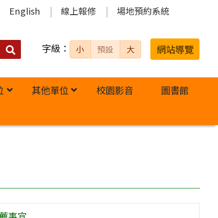
English
線上報修
場地預約系統
字級：
送出
網站導覽
小
預設
大
搜
尋：
位
其他單位
校園影音
圖書館
推薦事宜