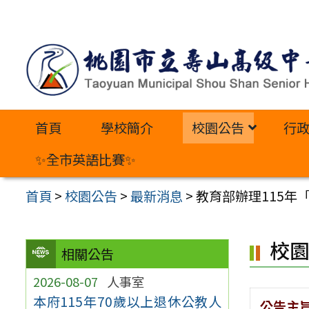
跳
至
主
要
內
首頁
學校簡介
校園公告
行
容
區
✨全市英語比賽✨
首頁
>
校園公告
>
最新消息
>
教育部辦理115年
校
相關公告
2026-08-07
人事室
本府115年70歲以上退休公教人
公告主