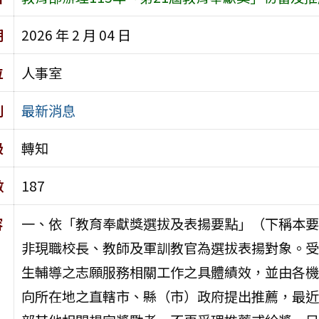
期
2026 年 2 月 04 日
位
人事室
別
最新消息
級
轉知
數
187
容
一、依「教育奉獻獎選拔及表揚要點」（下稱本要
非現職校長、教師及軍訓教官為選拔表揚對象。受
生輔導之志願服務相關工作之具體績效，並由各機
向所在地之直轄市、縣（市）政府提出推薦，最近