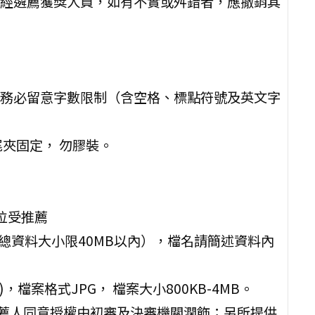
經遴薦獲獎人員，如有不實或舛錯者，應撤銷其
務必留意字數限制（含空格、標點符號及英文字
夾固定， 勿膠裝。
位受推薦
，總資料大小限40MB以內），檔名請簡述資料內
檔案格式JPG， 檔案大小800KB-4MB。
推薦人同意授權由初審及決審機關潤飾；另所提供