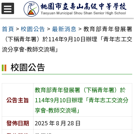
跳
至
選
單
主
首頁
>
校園公告
>
最新消息
>
教育部青年發展署
要
（下稱青年署）於114年9月10日辦理「青年志工交
內
流分享會-教師交流場」
容
校園公告
區
教育部青年發展署（下稱青年署）於
公告主旨
114年9月10日辦理「青年志工交流分
享會-教師交流場」
發佈日期
2025 年 8 月 28 日