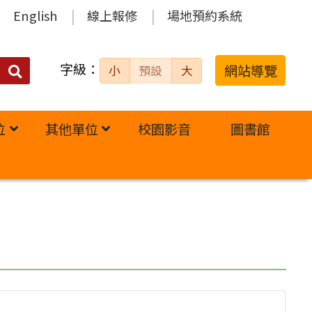
English
線上報修
場地預約系統
字級：
送出
網站導覽
小
預設
大
搜
尋：
位
其他單位
校園影音
圖書館