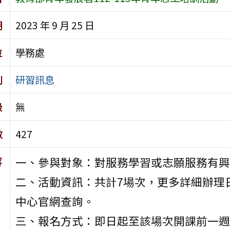
期
2023 年 9 月 25 日
位
學務處
別
研習訊息
級
無
數
427
容
一、參與對象：對服務學習或志願服務有興
二、活動資訊：共計7場次，更多詳細辦理
中心官網查詢。
三、報名方式：即日起至該場次開課前一週止，至報名網頁