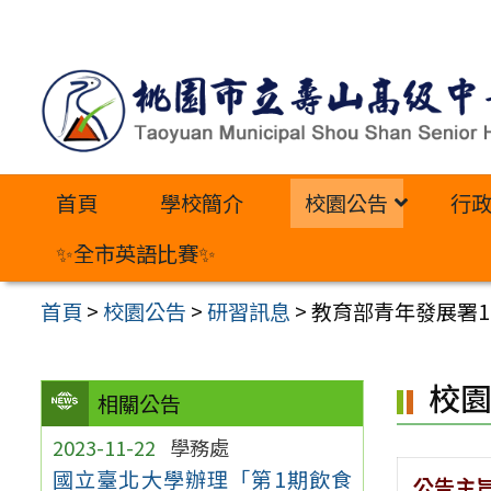
跳
至
主
要
內
首頁
學校簡介
校園公告
行
容
區
✨全市英語比賽✨
首頁
>
校園公告
>
研習訊息
>
教育部青年發展署1
校
相關公告
2023-11-22
學務處
國立臺北大學辦理「第1期飲食
公告主