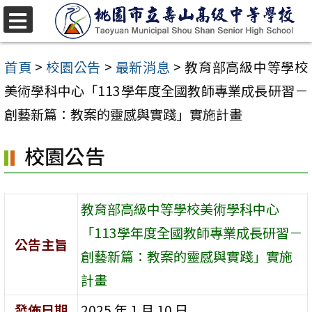
跳
至
選
單
主
首頁
>
校園公告
>
最新消息
>
教育部高級中等學校
要
美術學科中心「113學年度全國教師專業成長研習－
內
創藝新篇：教案的靈感與實踐」實施計畫
容
校園公告
區
教育部高級中等學校美術學科中心
「113學年度全國教師專業成長研習－
公告主旨
創藝新篇：教案的靈感與實踐」實施
計畫
發佈日期
2025 年 1 月 10 日