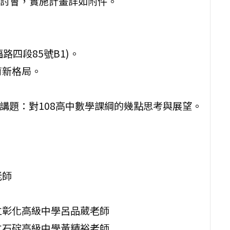
討會，實施計畫詳如附件。
路四段85號B1)。
育新格局。
，講題：對108高中數學課綱的幾點思考與展望。
老師
立彰化高級中學呂品葳老師
立石碇高級中學黃精裕老師