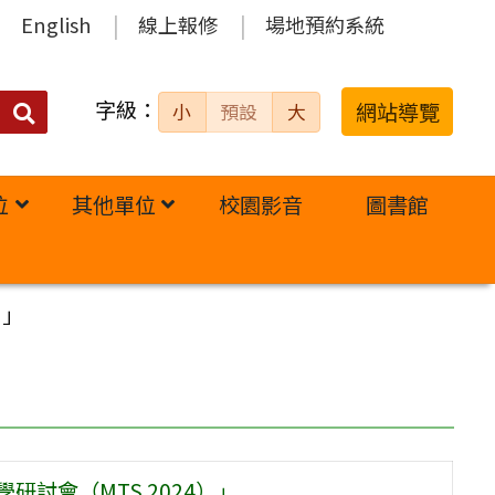
English
線上報修
場地預約系統
字級：
送出
網站導覽
小
預設
大
搜
尋：
位
其他單位
校園影音
圖書館
）」
討會（MTS 2024）」