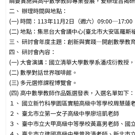
綱要實施與高中數學教師專業發展，爰辦理旨揭研
二、 辦理時間與地點：
(一) 時間：113年11月2日（週六）09:00─17:00
(二) 地點：集思台大會議中心(臺北市大安區羅斯福
三、 研討會年度主題：創新與實踐—開創數學教
四、 研討會內容：
(一) 大會演講：國立清華大學數學系潘戍衍教授
(二) 數學對話世界咖啡館。
(三) 多元選修課程博覽會。
(四) 高中數學教師作品甄選發表，入選名單如下：
１、 國立新竹科學園區實驗高級中等學校周慧蓮
２、 臺北市立第一女子高級中學廖培凱老師
３、 臺中市立大甲高級中等學校黃嘉男老師、國
４、 臺北市立建國高級中學曾政清老師、新北市