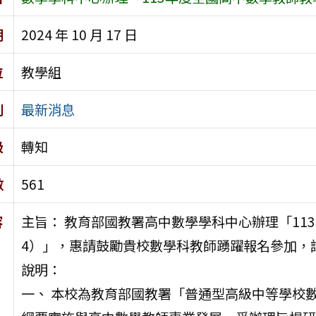
期
2024 年 10 月 17 日
位
教學組
別
最新消息
級
轉知
數
561
容
主旨： 教育部國教署高中數學學科中心辦理「113
4）」，惠請鼓勵貴校數學科教師踴躍報名參加，
說明：
一、 本校為教育部國教署「普通型高級中等學校