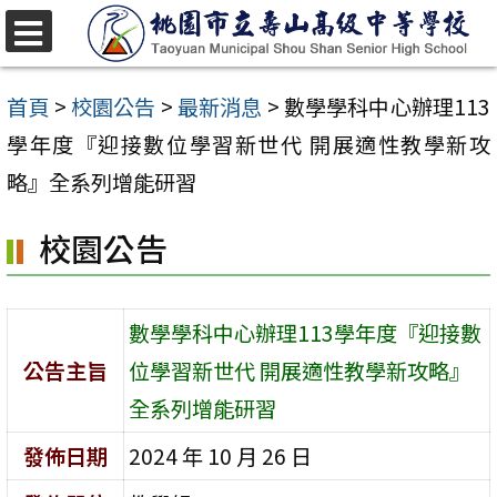
跳
至
選
單
主
首頁
>
校園公告
>
最新消息
>
數學學科中心辦理113
要
學年度『迎接數位學習新世代 開展適性教學新攻
內
略』全系列增能研習
容
校園公告
區
數學學科中心辦理113學年度『迎接數
公告主旨
位學習新世代 開展適性教學新攻略』
全系列增能研習
發佈日期
2024 年 10 月 26 日