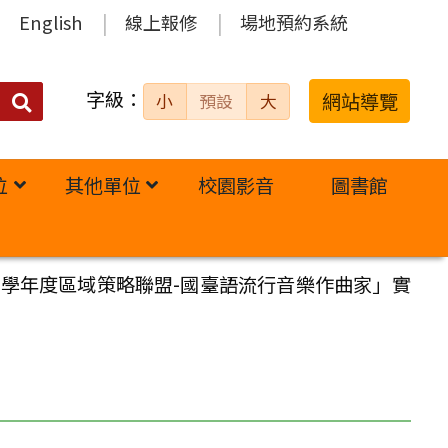
English
線上報修
場地預約系統
字級：
送出
網站導覽
小
預設
大
搜
尋：
位
其他單位
校園影音
圖書館
4學年度區域策略聯盟-國臺語流行音樂作曲家」實