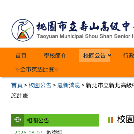
跳
至
主
要
內
首頁
學校簡介
校園公告
行
容
區
✨全市英語比賽✨
首頁
>
校園公告
>
最新消息
>
新北市立新北高級
施計畫
校
相關公告
2026-08-07
教學組